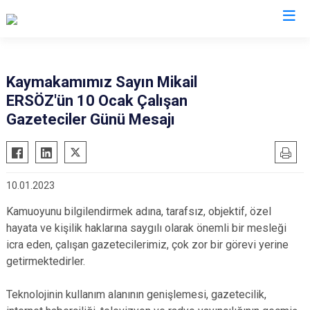
Ordu
Kaymakamımız Sayın Mikail
ERSÖZ'ün 10 Ocak Çalışan
Akkuş
Kabadüz
Gazeteciler Günü Mesajı
Aybastı
Kabataş
Çamaş
Korgan
Çatalpınar
Kumru
10.01.2023
Çaybaşı
Mesudiye
Kamuoyunu bilgilendirmek adına, tarafsız, objektif, özel
Fatsa
Perşembe
hayata ve kişilik haklarına saygılı olarak önemli bir mesleği
Gölköy
Ulubey
icra eden, çalışan gazetecilerimiz, çok zor bir görevi yerine
Gülyalı
Ünye
getirmektedirler.
Gürgentepe
Altınordu
Teknolojinin kullanım alanının genişlemesi, gazetecilik,
İkizce