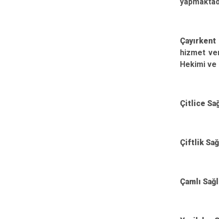
yapmaktad
Çayırkent
hizmet ver
Hekimi ve 
Çitlice Sa
Çiftlik Sağ
Çamlı Sağl