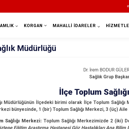
e
AMLIK
KORGAN
MAHALLİ İDARELER
HİZMETLE
Ordu
ağlık Müdürlüğü
Dr. İrem BODUR GÜLE
Akkuş
Sağlık Grup Başka
Aybastı
İlçe Toplum Sağlığ
Çamaş
ğı Müdürlüğünün İlçedeki birimi olarak İlçe Toplum Sağlığ
Çatalpınar
rkezi bünyesinde, 1 (bir) Toplum Sağlığı Merkezi, 3 (üç) Aile
Çaybaşı
um Sağlığı Merkezi:
Toplum Sağlığı Merkezimizde 2 (iki) 
Fatsa
öztepe Eğitim Araştırma Hastanesi Göz Hastalıkları Ana Bilim D