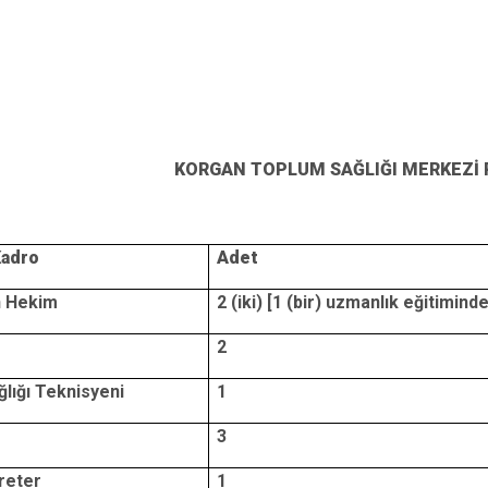
KORGAN TOPLUM SAĞLIĞI MERKEZİ
Kadro
Adet
n Hekim
2 (iki) [1 (bir) uzmanlık eğitiminde
2
lığı Teknisyeni
1
3
reter
1