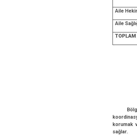
Aile Heki
Aile Sağl
TOPLAM
Bölg
koordinas
korumak v
sağlar.