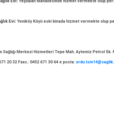
Sağlık Evi:
Yeşilalan Mahallesinde hizmet vermekte olup pe
ğlık Evi:
Yeniköy Köyü eski binada hizmet vermekte olup p
m Sağlığı Merkezi Hizmetleri Tepe Mah. Aytemiz Petrol Sk.
 671 20 32 Faxs.: 0452 671 30 64 e posta:
ordu.tsm14@saglik.