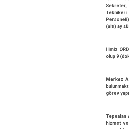
Sekreter, 
Teknikeri
Personeli)
(altı) ay 
İlimiz ORD
olup 9 (dok
Merkez Ai
bulunmaktad
görev yap
Tepealan A
hizmet ver