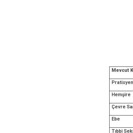
Mevcut 
Pratisye
Hemşire
Çevre Sağ
Ebe
Tıbbi Sek