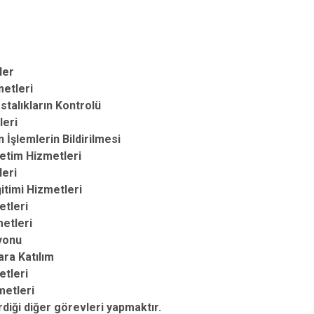
ler
metleri
stalıkların Kontrolü
leri
 İşlemlerin Bildirilmesi
netim Hizmetleri
leri
itimi Hizmetleri
etleri
metleri
yonu
ara Katılım
etleri
metleri
rdiği diğer görevleri yapmaktır.