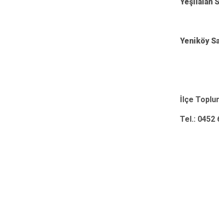
Yeşilalan 
Yeniköy Sa
İlçe Toplu
Tel.: 0452