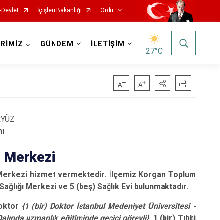
-Devlet
İçişleri Bakanlığı
Ordu
RİMİZ
GÜNDEM
İLETİŞİM
27
°C
RYÜZ
Kabadüz
nı
Kabataş
ı Merkezi
Korgan
ı Merkezi hizmet vermektedir. İlçemiz Korgan Toplum
Kumru
 Sağlığı Merkezi ve 5 (beş) Sağlık Evi bulunmaktadır.
Mesudiye
Doktor
{1 (bir) Doktor İstanbul Medeniyet Üniversitesi -
Perşembe
alında uzmanlık eğitiminde geçici görevli},
1 (bir) Tıbbi