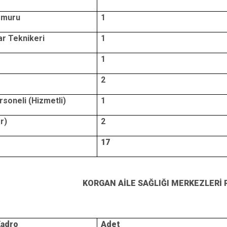
emuru
1
ar Teknikeri
1
1
2
rsoneli (Hizmetli)
1
ör)
2
17
KORGAN AİLE SAĞLIĞI MERKEZLERİ
Kadro
Adet