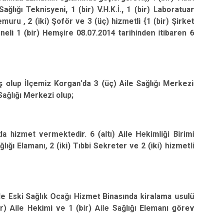
Ulubey
Sağlığı Teknisyeni, 1 (bir) V.H.K.İ., 1 (bir) Laboratuar
muru , 2 (iki) Şoför ve 3 (üç) hizmetli {1 (bir) Şirket
Ünye
eli 1 (bir) Hemşire 08.07.2014 tarihinden itibaren 6
Altınordu
 olup İlçemiz Korgan'da 3 (üç) Aile Sağlığı Merkezi
 Sağlığı Merkezi olup;
a hizmet vermektedir. 6 (altı) Aile Hekimliği Birimi
lığı Elamanı, 2 (iki) Tıbbi Sekreter ve 2 (iki) hizmetli
 Eski Sağlık Ocağı Hizmet Binasında kiralama usulü
ir) Aile Hekimi ve 1 (bir) Aile Sağlığı Elemanı görev