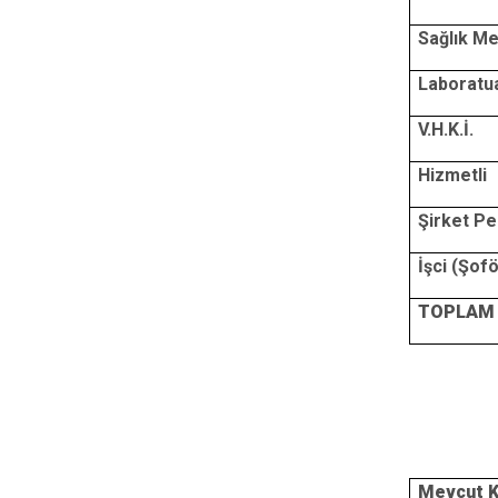
Sağlık M
Laboratu
V.H.K.İ.
Hizmetli
Şirket Pe
İşci (Şof
TOPLAM
Mevcut 