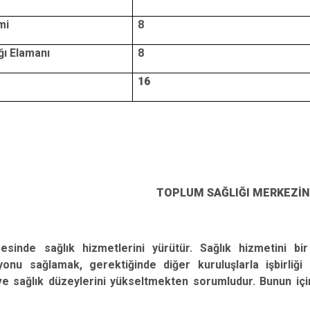
mi
8
ığı Elamanı
8
16
TOPLUM SAĞLIĞI MERKEZİN
esinde sağlık hizmetlerini yürütür. Sağlık hizmetini bir
yonu sağlamak, gerektiğinde diğer kuruluşlarla işbirliği
e sağlık düzeylerini yükseltmekten sorumludur. Bunun için