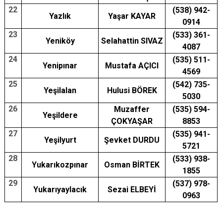
22
(538) 942-
Yazlık
Yaşar KAYAR
0914
23
(533) 361-
Yeniköy
Selahattin SIVAZ
4087
24
(535) 511-
Yenipınar
Mustafa AÇICI
4569
25
(542) 735-
Yeşilalan
Hulusi BÖREK
5030
26
Muzaffer
(535) 594-
Yeşildere
ÇOKYAŞAR
8853
27
(535) 941-
Yeşilyurt
Şevket DURDU
5721
28
(533) 938-
Yukarıkozpınar
Osman BİRTEK
1855
29
(537) 978-
Yukarıyaylacık
Sezai ELBEYİ
0963