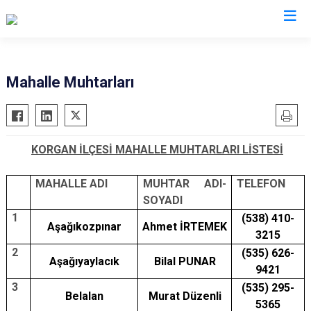
Ordu
Mahalle Muhtarları
Akkuş
Kabadüz
Aybastı
Kabataş
KORGAN İLÇESİ MAHALLE MUHTARLARI LİSTESİ
Çamaş
Korgan
Çatalpınar
Kumru
MAHALLE ADI
MUHTAR ADI-
TELEFON
Çaybaşı
Mesudiye
SOYADI
Fatsa
Perşembe
1
(538) 410-
Aşağıkozpınar
Ahmet İRTEMEK
3215
Gölköy
Ulubey
2
(535) 626-
Gülyalı
Ünye
Aşağıyaylacık
Bilal PUNAR
9421
Gürgentepe
Altınordu
3
(535) 295-
Belalan
Murat Düzenli
İkizce
5365