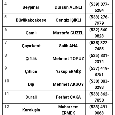
4
(539) 877-
Beypınar
Dursun ALINLI
6284
5
(533) 276-
Büyükakçakese
Cengiz IŞIKLI
7979
6
(532) 540-
Çamlı
Mustafa GÜZEL
9823
7
(538) 322-
Çayırkent
Salih AHA
7485
8
(535) 831-
Çiftlik
Mehmet TOPUZ
2374
9
(537) 419-
Çitlice
Yakup ERMİŞ
8751
10
(530) 883-
Dip
Mehmet AKSOY
0293
11
(533) 362-
Durali
Ferhat ÇAKA
7858
12
Muharrem
(533) 491-
Karakışla
ERMEK
9063