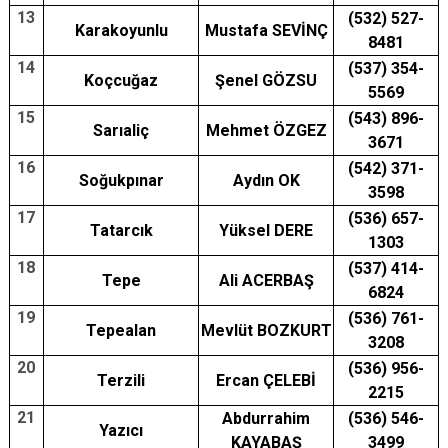
13
(532) 527-
Karakoyunlu
Mustafa SEVİNÇ
8481
14
(537) 354-
Koçcuğaz
Şenel GÖZSU
5569
15
(543) 896-
Sarıaliç
Mehmet ÖZGEZ
3671
16
(542) 371-
Soğukpınar
Aydın OK
3598
17
(536) 657-
Tatarcık
Yüksel DERE
1303
18
(537) 414-
Tepe
Ali ACERBAŞ
6824
19
(536) 761-
Tepealan
Mevlüt BOZKURT
3208
20
(536) 956-
Terzili
Ercan ÇELEBİ
2215
21
Abdurrahim
(536) 546-
Yazıcı
KAYABAŞ
3499