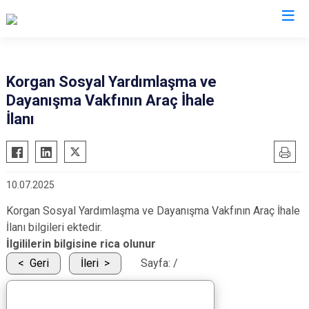
Ordu
Korgan Sosyal Yardımlaşma ve
Dayanışma Vakfının Araç İhale
Akkuş
Kabadüz
İlanı
Aybastı
Kabataş
Çamaş
Korgan
Çatalpınar
Kumru
10.07.2025
Çaybaşı
Mesudiye
Korgan Sosyal Yardımlaşma ve Dayanışma Vakfının Araç İhale
Fatsa
Perşembe
İlanı bilgileri ektedir.
Gölköy
Ulubey
İlgililerin bilgisine rica olunur
Gülyalı
Ünye
Geri
İleri
Sayfa:
/
Gürgentepe
Altınordu
İkizce