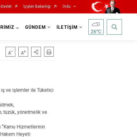
-Devlet
İçişleri Bakanlığı
Ordu
RİMİZ
GÜNDEM
İLETİŞİM
26
°C
Kabadüz
ş ve işlemler ile Tüketici
Kabataş
Korgan
rütmek,
Kumru
n, tüzük, yönetmelik ve
Mesudiye
ı “Kamu Hizmetlerinin
Perşembe
i Hakem Heyeti