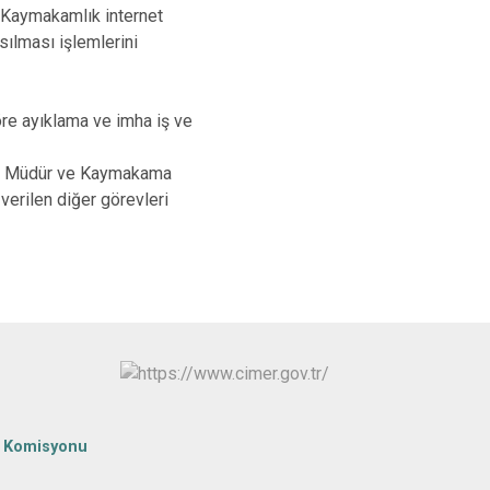
k Kaymakamlık internet
Ulubey
sılması işlemlerini
Ünye
Altınordu
öre ayıklama ve imha iş ve
isi, Müdür ve Kaymakama
erilen diğer görevleri
m Komisyonu