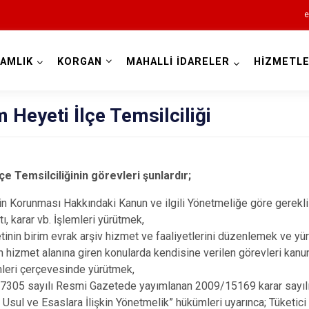
e
AMLIK
KORGAN
MAHALLİ İDARELER
HİZMETLE
Ordu
 Heyeti İlçe Temsilciliği
e Temsilciliğinin görevleri şunlardır;
Akkuş
in Korunması Hakkındaki Kanun ve ilgili Yönetmeliğe göre gerekli i
Aybastı
, karar vb. İşlemleri yürütmek,
Çamaş
inin birim evrak arşiv hizmet ve faaliyetlerini düzenlemek ve yü
Çatalpınar
n hizmet alanına giren konularda kendisine verilen görevleri kanu
leri çerçevesinde yürütmek,
Çaybaşı
27305 sayılı Resmi Gazetede yayımlanan 2009/15169 karar sayıl
Fatsa
sul ve Esaslara İlişkin Yönetmelik” hükümleri uyarınca; Tüketic