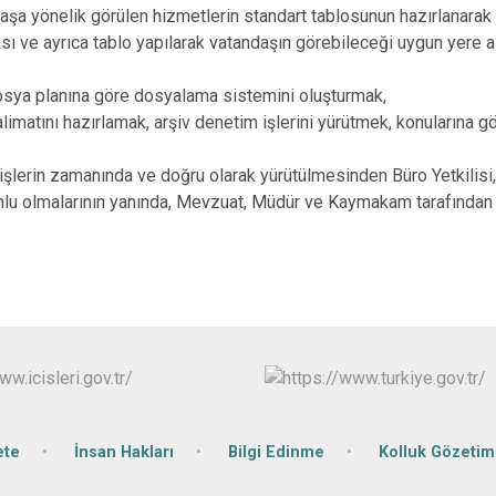
aşa yönelik görülen hizmetlerin standart tablosunun hazırlanara
Gölköy
ı ve ayrıca tablo yapılarak vatandaşın görebileceği uygun yere a
Gülyalı
dosya planına göre dosyalama sistemini oluşturmak,
Gürgentepe
limatını hazırlamak, arşiv denetim işlerini yürütmek, konularına g
İkizce
tün işlerin zamanında ve doğru olarak yürütülmesinden Büro Yetkil
lu olmalarının yanında, Mevzuat, Müdür ve Kaymakam tarafından v
ete
İnsan Hakları
Bilgi Edinme
Kolluk Gözeti